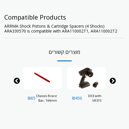
Compatible Products
ARRMA Shock Pistons & Cartridge Spacers (4 Shocks)
ARA330570 is compatible with
ARA110002T1
,
ARA110002T2
מוצרים קשורים
e Mount
Chassis Brace
DX3 with
Br
₪
65
₪
450
₪
35
 67mm (2)
Bar, 164mm
SR315
Pi