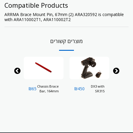
Compatible Products
ARRMA Brace Mount Pin, 67mm (2) ARA320592 is compatible
with
ARA110002T1
,
ARA110002T2
מוצרים קשורים
is Brace
Chassis Brace
DX3 with
Ch
₪
65
₪
450
₪
80
, 211mm
Bar, 164mm
SR315
B