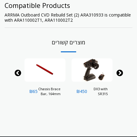
Compatible Products
ARRMA Outboard CVD Rebuild Set (2) ARA310933 is compatible
with
ARA110002T1
,
ARA110002T2
מוצרים קשורים
e Mount
Chassis Brace
DX3 with
Br
₪
65
₪
450
₪
35
 67mm (2)
Bar, 164mm
SR315
Pi