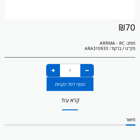
₪
70
מותג:
ARRMA - RC
מק"ט / ברקוד::
ARA310933
הוסף לסל הקניות
קרא עוד
תיאור