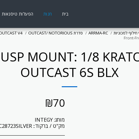
הפעלות טיסנאות
חנות
בית
OUTCAST V4
סדרת OUTCAST/ NOTORIOUS
ARRMA-RC
חלקי חילוף למכ
Front-F
USP MOUNT: 1/8 KRAT
OUTCAST 6S BLX
₪
70
INTEGY
מותג:
C28723SILVER
מק"ט / ברקוד::