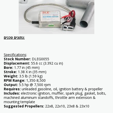
נתונים טכנים:
Specifications
:
Stock Number:
DLEG0055
Displacement:
55.6 cc (3.392 cu in)
Bore:
1.77 in (45 mm)
Stroke:
1.38 X in (35 mm)
Weight:
3.5 lb (1.59 kg)
RPM Range:
1,350-8,500
Output:
5.5 hp @ 7,500 rpm
Requires:
unleaded gasoline, oil, ignition battery & propeller
Includes:
electronic ignition, muffler, spark plug, gasket, bolts,
machined aluminum standoffs, throttle arm extension &
mounting template
Suggested Propellers:
22x8, 22x10, 23x8 & 23x10