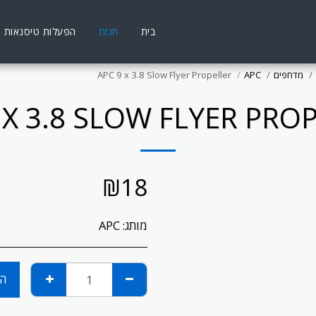
בית
חנות
הפעלות טיסנאות
מדחפים
APC
APC 9 x 3.8 Slow Flyer Propeller
 X 3.8 SLOW FLYER PRO
₪
18
מותג:
APC
הו