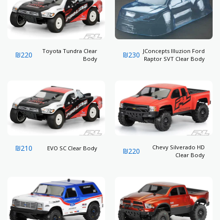
Toyota Tundra Clear
JConcepts Illuzion Ford
₪
220
₪
230
Body
Raptor SVT Clear Body
Slash
₪
210
Chevy Silverado HD
EVO SC Clear Body
₪
220
Clear Body