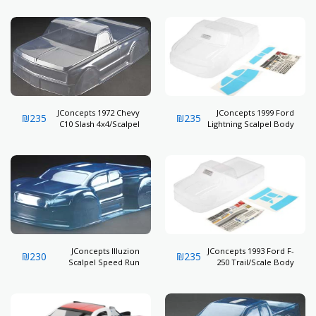
JConcepts 1972 Chevy
JConcepts 1999 Ford
₪
235
₪
235
C10 Slash 4x4/Scalpel
Lightning Scalpel Body
Spd Run Body
JConcepts Illuzion
JConcepts 1993 Ford F-
₪
230
₪
235
Scalpel Speed Run
250 Trail/Scale Body
Body Slash 4x4 Clr