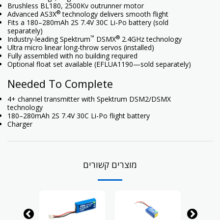
Brushless BL180, 2500Kv outrunner motor
®
Advanced AS3X
technology delivers smooth flight
Fits a 180–280mAh 2S 7.4V 30C Li-Po battery (sold
separately)
™
®
Industry-leading Spektrum
DSMX
2.4GHz technology
Ultra micro linear long-throw servos (installed)
Fully assembled with no building required
Optional float set available (EFLUA1190—sold separately)
Needed To Complete
4+ channel transmitter with Spektrum DSM2/DSMX
technology
180–280mAh 2S 7.4V 30C Li-Po flight battery
Charger
מוצרים קשורים