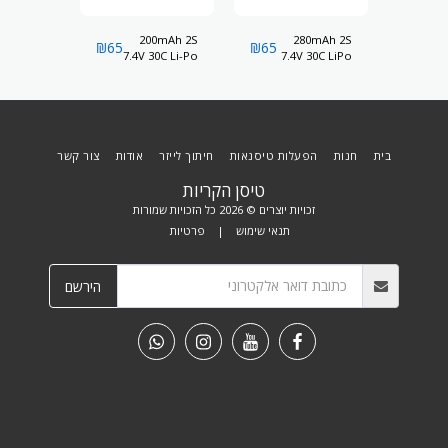
200mAh 2S
280mAh 2S
₪
1500
DX8e
₪
65
₪
65
7.4V 30C Li-Po
7.4V 30C LiPo
בית
חנות
הפעלות טיסנאות
חיתוך לייזר
אודות
צור קשר
טיסן הקריות
זכויות יוצרים © 2026 כל הזכויות שמורות
תנאי שימוש
|
פרטיות
הירשם