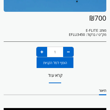
₪
700
מותג:
E-FLITE
מק"ט / ברקוד::
EFLU3450
הוסף לסל הקניות
קרא עוד
תיאור