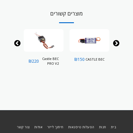
מוצרים קשורים
 BEC 2.0
Castle BEC
₪
150
CASTLE BEC
₪
220
₪
195
14A Max
PRO V2
tput 14S
בית
חנות
הפעלות טיסנאות
חיתוך לייזר
אודות
צור קשר