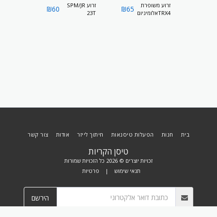
60
₪
זרוע משופרת
זרוע SPM/JR
זרוע HITEC 24T
₪
60
₪
65
TRX4אלומיניום
23T
בית
חנות
הפעלות טיסנאות
חיתוך לייזר
אודות
צור קשר
טיסן הקריות
זכויות יוצרים © 2026 כל הזכויות שמורות
תנאי שימוש
|
פרטיות
הירשם