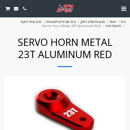
בית
חנות
מכוניות שלט רחוק
ציוד ואביזרים למכוניות
סרוו וציוד היקפי
זרועות סרוו
Servo Horn Metal 23T Aluminum Red
SERVO HORN METAL
23T ALUMINUM RED