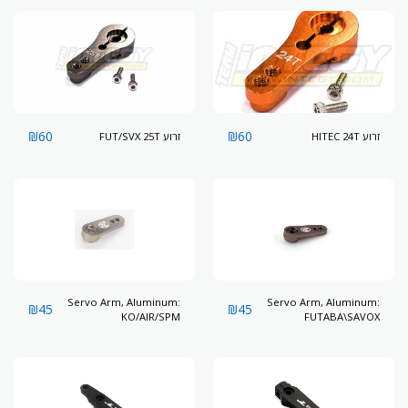
₪
60
₪
60
זרוע HITEC 24T
זרוע FUT/SVX 25T
Servo Arm, Aluminum:
Servo Arm, Aluminum:
₪
45
₪
45
KO/AIR/SPM
FUTABA\SAVOX