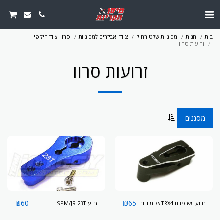
בית
חנות
מכוניות שלט רחוק
ציוד ואביזרים למכוניות
סרוו וציוד היקפי
זרועות סרוו
זרועות סרוו
מסננים
₪
60
₪
65
זרוע משופרת TRX4אלומיניום
זרוע SPM/JR 23T