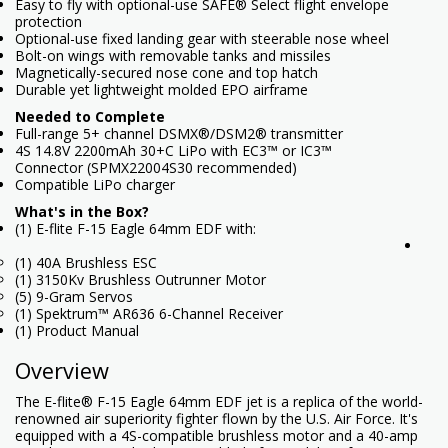
Easy to fly with optional-use SAFE® Select flight envelope
protection
Optional-use fixed landing gear with steerable nose wheel
Bolt-on wings with removable tanks and missiles
Magnetically-secured nose cone and top hatch
Durable yet lightweight molded EPO airframe
Needed to Complete
Full-range 5+ channel DSMX®/DSM2® transmitter
4S 14.8V 2200mAh 30+C LiPo with EC3™ or IC3™
Connector (SPMX22004S30 recommended)
Compatible LiPo charger
What's in the Box?
(1) E-flite F-15 Eagle 64mm EDF with:
(1) 40A Brushless ESC
(1) 3150Kv Brushless Outrunner Motor
(5) 9-Gram Servos
(1) Spektrum™ AR636 6-Channel Receiver
(1) Product Manual
Overview
The E-flite® F-15 Eagle 64mm EDF jet is a replica of the world-
renowned air superiority fighter flown by the U.S. Air Force. It's
equipped with a 4S-compatible brushless motor and a 40-amp