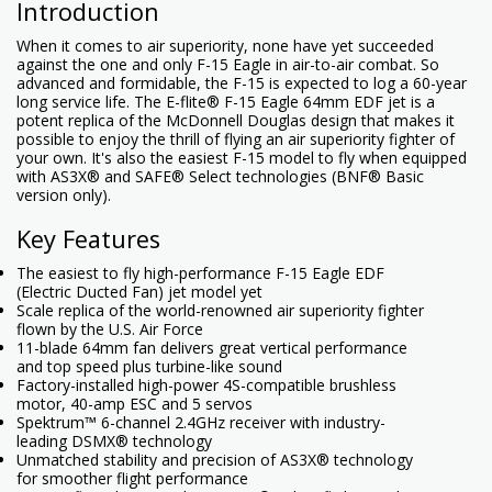
Introduction
When it comes to air superiority, none have yet succeeded
against the one and only F-15 Eagle in air-to-air combat. So
advanced and formidable, the F-15 is expected to log a 60-year
long service life. The E-flite® F-15 Eagle 64mm EDF jet is a
potent replica of the McDonnell Douglas design that makes it
possible to enjoy the thrill of flying an air superiority fighter of
your own. It's also the easiest F-15 model to fly when equipped
with AS3X® and SAFE® Select technologies (BNF® Basic
version only).
Key Features
The easiest to fly high-performance F-15 Eagle EDF
(Electric Ducted Fan) jet model yet
Scale replica of the world-renowned air superiority fighter
flown by the U.S. Air Force
11-blade 64mm fan delivers great vertical performance
and top speed plus turbine-like sound
Factory-installed high-power 4S-compatible brushless
motor, 40-amp ESC and 5 servos
Spektrum™ 6-channel 2.4GHz receiver with industry-
leading DSMX® technology
Unmatched stability and precision of AS3X® technology
for smoother flight performance