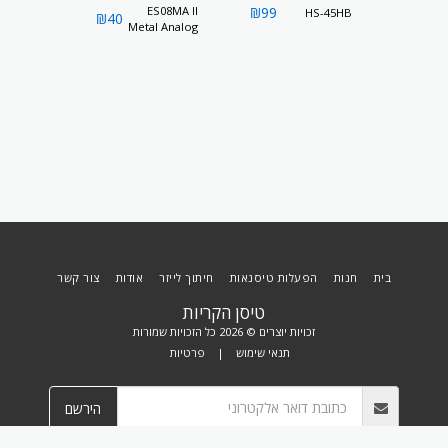
, 9g MG,
ES08MA II
₪
99
A3
HS-45HB
₪
40
₪
70
eversed
Metal Analog
Servo
בית
חנות
הפעלות טיסנאות
חיתוך לייזר
אודות
צור קשר
טיסן הקריות
זכויות יוצרים © 2026 כל הזכויות שמורות
תנאי שימוש
|
פרטיות
הירשם