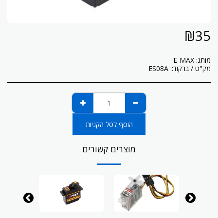
₪
35
מותג:
E-MAX
מק"ט / ברקוד::
ES08A
הוסף לסל הקניות
מוצרים קשורים