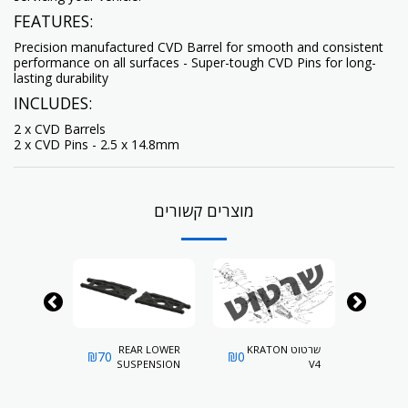
FEATURES:
Precision manufactured CVD Barrel for smooth and consistent
performance on all surfaces - Super-tough CVD Pins for long-
lasting durability
INCLUDES:
2 x CVD Barrels
2 x CVD Pins - 2.5 x 14.8mm
מוצרים קשורים
שרטוט KRATON
REAR LOWER
UMINUM
₪
70
₪
0
₪
85
OCK CAP
SUSPENSION
V4
ARMS L