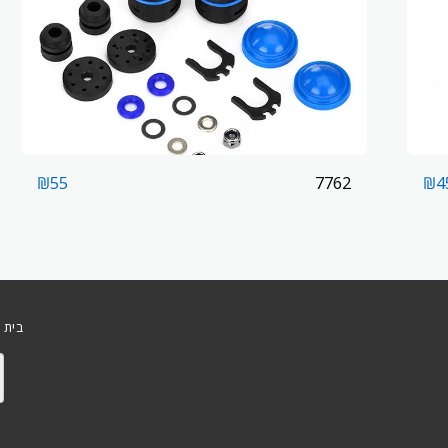
7762
₪
55
₪
4
בית