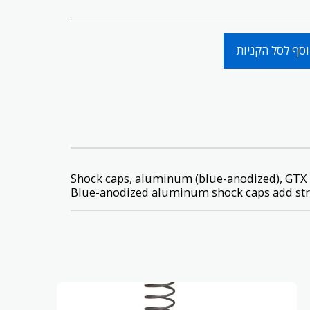
סף לסל הקניות
Shock caps, aluminum (blue-anodized), GTX s
Blue-anodized aluminum shock caps add str