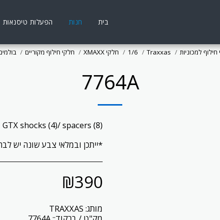
בית
חנות
הפעלות טיסנאות
חילוף למכוניות
Traxxas
1/6
חלקי XMAXX
חלקי חילוף מקוריים
בולמים (OCKS
7764A
*ייתכן ובמלאי צבע שונה יש ל
₪
390
מותג:
TRAXXAS
מק"ט / ברקוד::
7764A