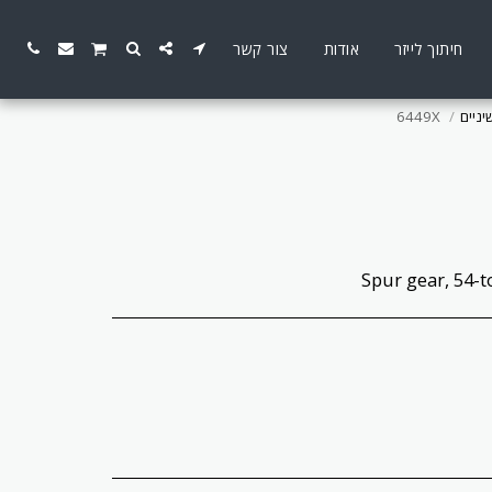
חיתוך לייזר
אודות
צור קשר
יניים
6449X
Spur gear, 54-to