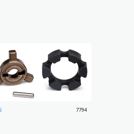
7794
5