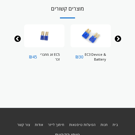
מוצרים קשורים
י
EC3 Device &
EC5 זוג מחברי
EC5 זוג 
₪
45
₪
30
₪
45
Battery
זכר
נקבה
Connector
בית
חנות
הפעלות טיסנאות
חיתוך לייזר
אודות
צור קשר