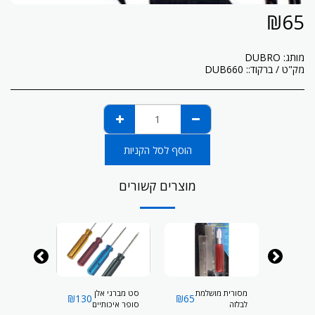
₪
65
מותג:
DUBRO
מק"ט / ברקוד::
DUB660
הוסף לסל הקניות
מוצרים קשורים
55
₪
מסורית מושלמת
סט מברגי אלן
ם
מקדד למד
₪
130
₪
65
לבלזה
סופר איכותיים