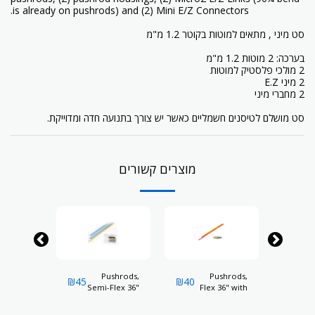
is already on pushrods) and (2) Mini E/Z Connectors.
סט מיני , מתאים למוטות בקוטר 1.2 מ"מ
בערכה: 2 מוטות 1.2 מ"מ
2 מולכי פלסטיק למוטות
2 מיני E.Z
2 מחברי מיני
סט מושלם לטיסנים חשמליים כאשר יש צורך בתנועה חדה ומדוייקת.
מוצרים קשורים
ushrods,
Pushrods,
Pushrods,
₪
45
₪
40
₪
55
Flex 48"
Semi-Flex 36"
Flex 36" with
Se
 Clevis(2)
with Clevis(2)
Clevis(2)
w