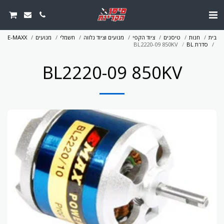
בית
חנות
טיסנים
ציוד הקפי
מנועים וציוד נלווה
חשמלי
מנועים
E-MAXX
סדרת BL
BL2220-09 850KV
BL2220-09 850KV