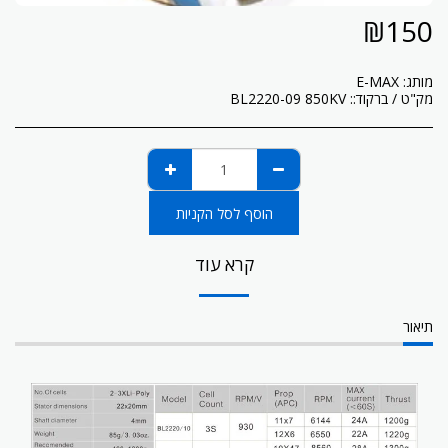
₪
150
מותג:
E-MAX
מק"ט / ברקוד::
BL2220-09 850KV
הוסף לסל הקניות
קרא עוד
תיאור