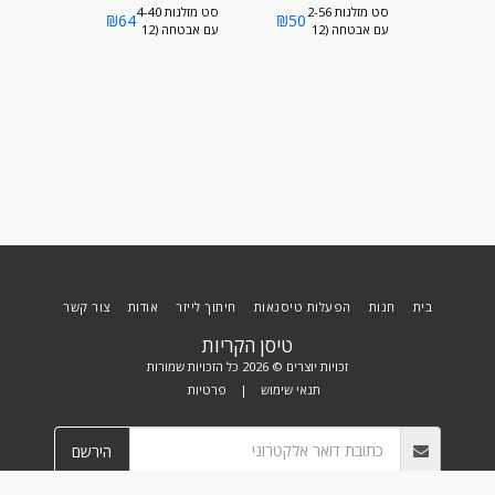
רק כדורי 2-
סט מזלגות 2-56
סט מזלגות 4-40
₪
64
₪
50
₪
110
ם
עם אבטחה (12
עם אבטחה (12
56 כולל 
יחידות)
יחידות)
(12 יחידות )
בית
חנות
הפעלות טיסנאות
חיתוך לייזר
אודות
צור קשר
טיסן הקריות
זכויות יוצרים © 2026 כל הזכויות שמורות
תנאי שימוש
|
פרטיות
הירשם