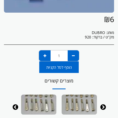
₪
6
מותג:
DUBRO
מק"ט / ברקוד::
920
הוסף לסל הקניות
מוצרים קשורים