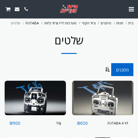
בית
חנות
טיסנים
ציוד הקפי
מערכות רדיו וציוד נלווה
FUTABA
שלטים
שלטים
מסננים
₪
900
₪
650
T6J
FUTABA 4 YF