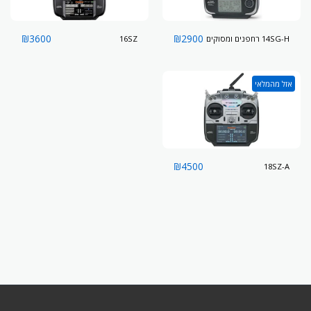
₪
3600
₪
2900
14SG-H רחפנים ומסוקים
16SZ
אזל מהמלאי
₪
4500
18SZ-A