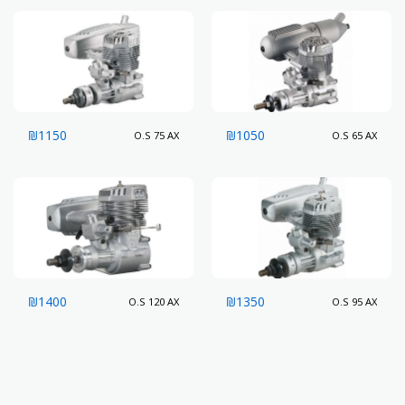
₪
1150
₪
1050
O.S 75 AX
O.S 65 AX
₪
1400
₪
1350
O.S 120 AX
O.S 95 AX