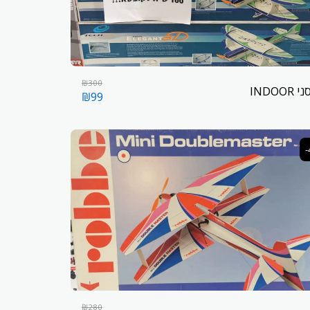
₪
300
INDOO
₪
99
₪
280