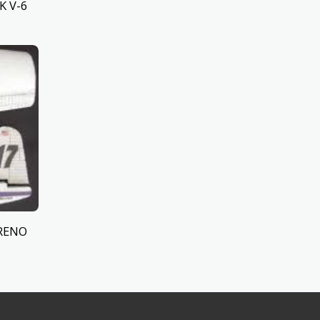
K V-6
RENO