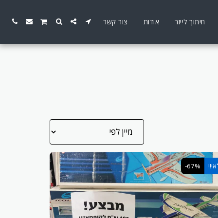
חיתוך לייזר
אודות
צור קשר
י!!
-67%