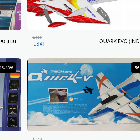
₪
530
מגוון טיסני R
₪
341
-46.43%
-5
₪
230