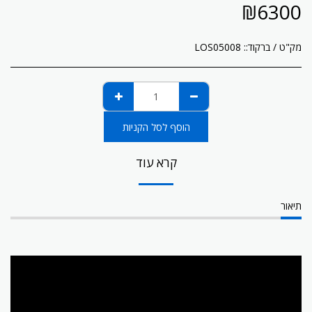
₪
6300
מק"ט / ברקוד::
LOS05008
הוסף לסל הקניות
קרא עוד
תיאור