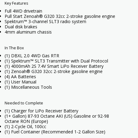
Key Features
Full 4WD drivetrain
Pull Start Zenoah® G320 32cc 2-stroke gasoline engine
Spektrum™ 3-channel SLT3 radio system
Dual disk brakes
4mm aluminum chassis
In The Box
(1) DBXL 2.0 4WD Gas RTR
(1) Spektrum™ SLT3 Transmitter with Dual Protocol
(1) 4000mAh 2S 7.4V Smart LiPo Receiver Battery
(1) Zenoah® G320 32cc 2-stroke gasoline engine
(4) AA Batteries
(1) User Manual
(1) Miscellaneous Tools
Needed to Complete
(1) Charger for LiPo Receiver Battery
(1+ Gallon) 87-93 Octane AKI (US) Gasoline or 92-98
Octane RON (Europe)
(1) 2-Cycle Oil, 100cc
(1) Fuel Container (Recommended 1-2 Gallon Size)