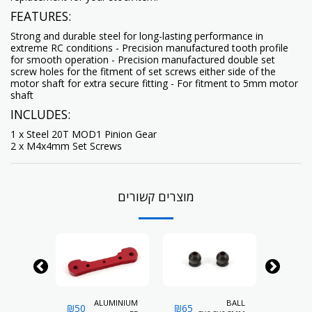
FEATURES:
Strong and durable steel for long-lasting performance in
extreme RC conditions - Precision manufactured tooth profile
for smooth operation - Precision manufactured double set
screw holes for the fitment of set screws either side of the
motor shaft for extra secure fitting - For fitment to 5mm motor
shaft
INCLUDES:
1 x Steel 20T MOD1 Pinion Gear
2 x M4x4mm Set Screws
מוצרים קשורים
BALL
ALUMINIUM
BALL
₪
50
₪
65
₪
65