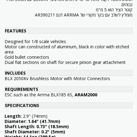
גבוהים.
קוטר הציר הוא 5 מ"מ
מומלץ לשלב עם בקר מקורי של ARRMA דגם AR390211
FEATURES
Designed for 1/8 scale vehicles
Motor can constructed of aluminum, black in color with etched
area
Gold bullet connectors
Dual flat sections on shaft for secure pinion gear attachment
INCLUDES
BLX 2050Kv Brushless Motor with Motor Connectors
REQUIREMENTS
ESC such as the Arrma BLX185 6S,
ARAM2000
SPECIFICATIONS
Length:
2.9" (74mm)
Diameter:
1.64" (41.7mm)
Shaft Length:
0.73" (18.5mm)
Shaft Diameter:
0.2" (5mm)
Weight:
14.1oz (399.5g)