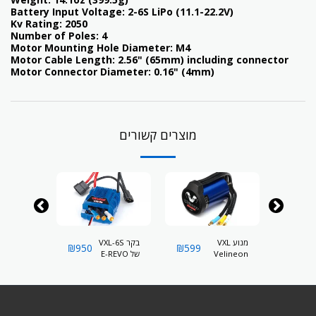
Battery Input Voltage:
2-6S LiPo (11.1-22.2V)
Kv Rating:
2050
Number of Poles:
4
Motor Mounting Hole Diameter:
M4
Motor Cable Length:
2.56" (65mm) including connector
Motor Connector Diameter:
0.16" (4mm)
מוצרים קשורים
ר
מנוע VXL
בקר VXL-6S
סט מנוע 
₪
950
₪
599
₪
850
Velineon
של E-REVO
TRAXXAS
1/10 VXL
2018 , UDR
3500
ELINEON
1/7
TRAXXAS
3500
1/10