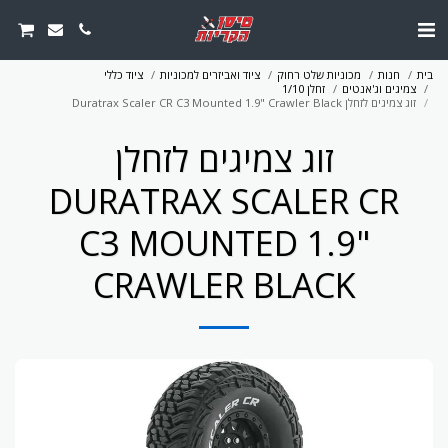
בית
חנות
מכוניות שלט רחוק
ציוד ואביזרים למכוניות
ציוד כללי
צמיגים וג'אנטים
זחלן 1/10
זוג צמיגים לזחלן Duratrax Scaler CR C3 Mounted 1.9" Crawler Black
זוג צמיגים לזחלן
DURATRAX SCALER CR
C3 MOUNTED 1.9"
CRAWLER BLACK