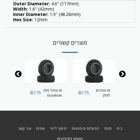
Outer Diameter:
4.6" (117mm)
Width:
1.6" (42mm)
Inner Diameter:
1.9" (48.26mm)
Hex Size:
12mm
מוצרים קשורים
זוג צמיגים
זוג צמיגי זחלן
זוג צמיגי ז
₪
175
₪
175
₪
175
לזחלן
Duratrax
Duratrax
er CR C3
Approach
Duratrax
S
ount0ed
CR C3
Deep
2 Crawler
Mounted
Woods CR
Black
1.9" Crawler
C3 Mntd 1.9"
Black
Crawler
Black
בית
חנות
הפעלות טיסנאות
חיתוך לייזר
אודות
צור קשר
טיסן הקריות