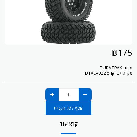
₪
175
מותג:
DURATRAX
מק"ט / ברקוד::
DTXC4022
הוסף לסל הקניות
קרא עוד