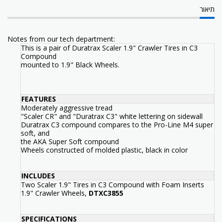
תיאור
Notes from our tech department:
This is a pair of Duratrax Scaler 1.9" Crawler Tires in C3
Compound
mounted to 1.9" Black Wheels.
FEATURES
Moderately aggressive tread
"Scaler CR" and "Duratrax C3" white lettering on sidewall
Duratrax C3 compound compares to the Pro-Line M4 super
soft, and
the AKA Super Soft compound
Wheels constructed of molded plastic, black in color
INCLUDES
Two Scaler 1.9" Tires in C3 Compound with Foam Inserts
1.9" Crawler Wheels,
DTXC3855
SPECIFICATIONS