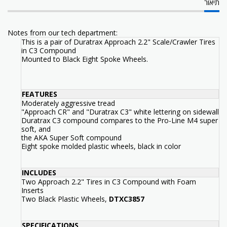
תיאור
Notes from our tech department:
This is a pair of Duratrax Approach 2.2" Scale/Crawler Tires
in C3 Compound
Mounted to Black Eight Spoke Wheels.
FEATURES
Moderately aggressive tread
"Approach CR" and "Duratrax C3" white lettering on sidewall
Duratrax C3 compound compares to the Pro-Line M4 super
soft, and
the AKA Super Soft compound
Eight spoke molded plastic wheels, black in color
INCLUDES
Two Approach 2.2" Tires in C3 Compound with Foam
Inserts
Two Black Plastic Wheels,
DTXC3857
SPECIFICATIONS