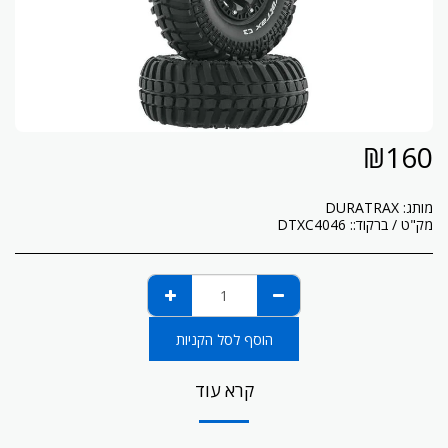
₪
160
מותג:
DURATRAX
מק"ט / ברקוד::
DTXC4046
הוסף לסל הקניות
קרא עוד